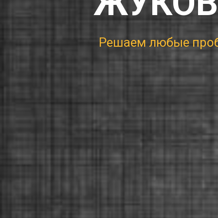
ЖУКОВ
Реша