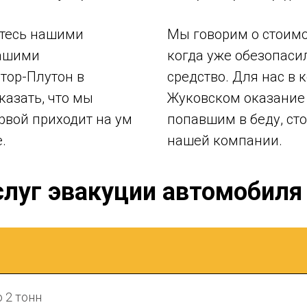
йтесь нашими
Мы говорим о стоимос
нашими
когда уже обезопаси
тор-Плутон в
средство. Для нас в
азать, что мы
Жуковском оказание
рвой приходит на ум
попавшим в беду, сто
.
нашей компании.
слуг эвакуции автомобиля
 2 тонн