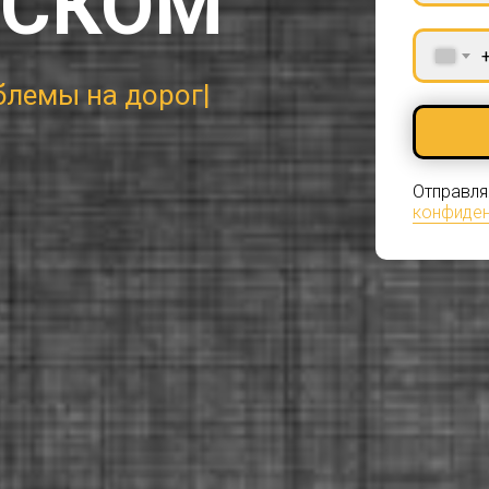
СКОМ
е
|
Отправля
конфиден