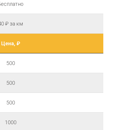
Бесплатно
40 ₽ за км
Цена, ₽
500
500
500
1000