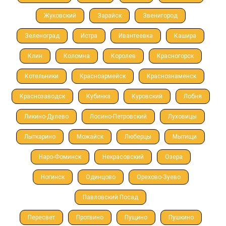
Жуковский
Зарайск
Звенигород
Зеленоград
Истра
Ивантеевка
Кашира
Клин
Коломна
Королев
Красногорск
Котельники
Красноармейск
Краснознаменск
Краснозаводск
Кубинка
Куровский
Лобня
Ликино-Дулево
Лосино-Петровский
Луховицы
Лыткарино
Можайск
Люберцы
Мытищи
Наро-Фоминск
Некрасовский
Озера
Ногинск
Одинцово
Орехово-Зуево
Павловский Посад
Пересвет
Протвино
Пущино
Пушкино