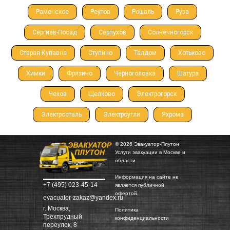
Раменское
Реутов
Рошаль
Руза
Сергиев-Посад
Серпухов
Солнечногорск
Старая Купавна
Ступино
Талдом
Хотьково
Химки
Фрязино
Черноголовка
Шатура
Чехов
Щелково
Электрогорск
Электросталь
Электроугли
Яхрома
© 2026 Эвакуатор-Плутон
Услуги эвакуации в Москве и
области
Информация на сайте не
+7 (495) 023-45-14
является публичной
офертой.
evacuator-zakaz@yandex.ru
г. Москва,
Политика
Трёхпрудный
конфиденциальности
переулок, 8