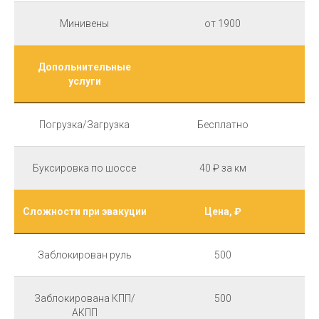
Минивены
от 1900
Допольнительные
услуги
Погрузка/Загрузка
Бесплатно
Буксировка по шоссе
40 ₽ за км
Сложности при эвакуции
Цена, ₽
Заблокирован руль
500
Заблокирована КПП/
500
АКПП