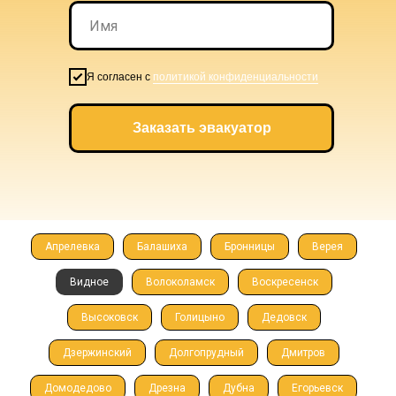
Я согласен с
политикой конфиденциальности
Заказать эвакуатор
Апрелевка
Балашиха
Бронницы
Верея
Видное
Волоколамск
Воскресенск
Высоковск
Голицыно
Дедовск
Дзержинский
Долгопрудный
Дмитров
Домодедово
Дрезна
Дубна
Егорьевск