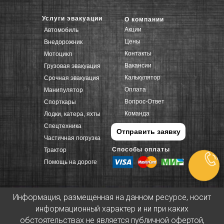
Услуги эвакуации
О компании
Акции
Автомобиль
Цены
Внедорожник
Контакты
Мотоцикл
Вакансии
Грузовая эвакуация
Калькулятор
Срочная эвакуация
Оплата
Манипулятор
Вопрос-Ответ
Спорткары
Команда
Лодки, катера, яхты
Спецтехника
Отправить заявку
Частичная погрузка
Способы оплаты
Трактор
Помощь на дороге
Информация, размещенная на данном ресурсе, носит
информационный характер и ни при каких
обстоятельствах не является публичной офертой,