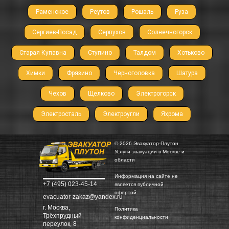
Раменское
Реутов
Рошаль
Руза
Сергиев-Посад
Серпухов
Солнечногорск
Старая Купавна
Ступино
Талдом
Хотьково
Химки
Фрязино
Черноголовка
Шатура
Чехов
Щелково
Электрогорск
Электросталь
Электроугли
Яхрома
© 2026 Эвакуатор-Плутон
Услуги эвакуации в Москве и
области
Информация на сайте не
+7 (495) 023-45-14
является публичной
офертой.
evacuator-zakaz@yandex.ru
г. Москва,
Политика
Трёхпрудный
конфиденциальности
переулок, 8