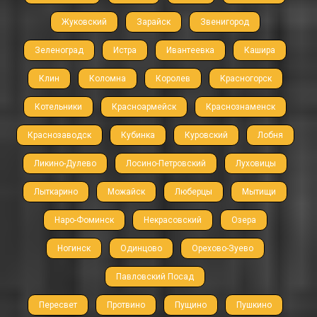
Жуковский
Зарайск
Звенигород
Зеленоград
Истра
Ивантеевка
Кашира
Клин
Коломна
Королев
Красногорск
Котельники
Красноармейск
Краснознаменск
Краснозаводск
Кубинка
Куровский
Лобня
Ликино-Дулево
Лосино-Петровский
Луховицы
Лыткарино
Можайск
Люберцы
Мытищи
Наро-Фоминск
Некрасовский
Озера
Ногинск
Одинцово
Орехово-Зуево
Павловский Посад
Пересвет
Протвино
Пущино
Пушкино