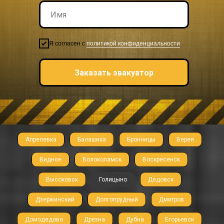
Я согласен с
политикой конфиденциальности
Заказать эвакуатор
Апрелевка
Балашиха
Бронницы
Верея
Видное
Волоколамск
Воскресенск
Высоковск
Голицыно
Дедовск
Дзержинский
Долгопрудный
Дмитров
Домодедово
Дрезна
Дубна
Егорьевск