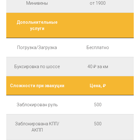
Минивены
от 1900
Допольнительные
услуги
Погрузка/Загрузка
Бесплатно
Буксировка по шоссе
40 ₽ за км
Сложности при эвакуции
Цена, ₽
Заблокирован руль
500
Заблокирована КПП/
500
АКПП