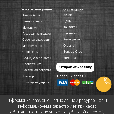
Услуги эвакуации
О компании
Акции
Автомобиль
Цены
Внедорожник
Контакты
Мотоцикл
Вакансии
Грузовая эвакуация
Калькулятор
Срочная эвакуация
Оплата
Манипулятор
Вопрос-Ответ
Спорткары
Команда
Лодки, катера, яхты
Спецтехника
Отправить заявку
Частичная погрузка
Способы оплаты
Трактор
Помощь на дороге
Информация, размещенная на данном ресурсе, носит
информационный характер и ни при каких
обстоятельствах не является публичной офертой,