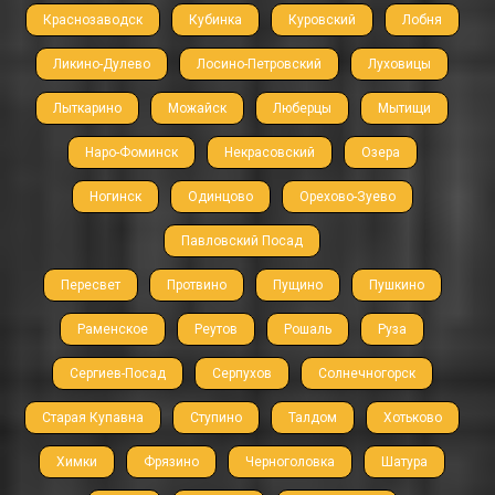
Краснозаводск
Кубинка
Куровский
Лобня
Ликино-Дулево
Лосино-Петровский
Луховицы
Лыткарино
Можайск
Люберцы
Мытищи
Наро-Фоминск
Некрасовский
Озера
Ногинск
Одинцово
Орехово-Зуево
Павловский Посад
Пересвет
Протвино
Пущино
Пушкино
Раменское
Реутов
Рошаль
Руза
Сергиев-Посад
Серпухов
Солнечногорск
Старая Купавна
Ступино
Талдом
Хотьково
Химки
Фрязино
Черноголовка
Шатура