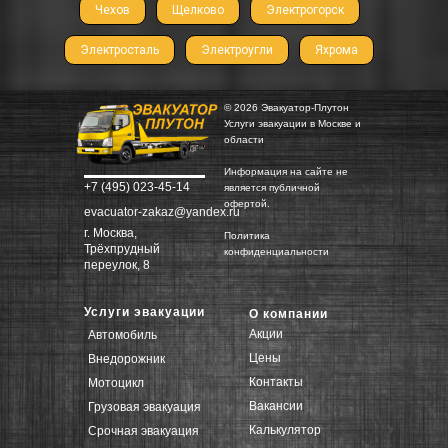
Чехов
Щелково
Электрогорск
Электросталь
Электроугли
Яхрома
© 2026 Эвакуатор-Плутон
Услуги эвакуации в Москве и
области
Информация на сайте не
+7 (495) 023-45-14
является публичной
офертой.
evacuator-zakaz@yandex.ru
г. Москва,
Политика
Трёхпрудный
конфиденциальности
переулок, 8
Услуги эвакуации
О компании
Акции
Автомобиль
Цены
Внедорожник
Контакты
Мотоцикл
Вакансии
Грузовая эвакуация
Калькулятор
Срочная эвакуация