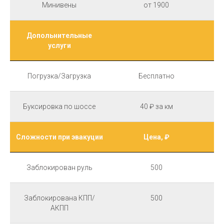
Минивены
от 1900
Допольнительные
услуги
Погрузка/Загрузка
Бесплатно
Буксировка по шоссе
40 ₽ за км
Сложности при эвакуции
Цена, ₽
Заблокирован руль
500
Заблокирована КПП/
500
АКПП