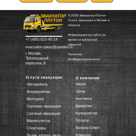
© 2026 Эвакуатор-Плутон
Услуги эвакуации в Москве и
области
Информация на сайте не
+7 (495) 023-45-14
является публичной
офертой.
evacuator-zakaz@yandex.ru
г. Москва,
Политика
Трёхпрудный
конфиденциальности
переулок, 8
Услуги эвакуации
О компании
Акции
Автомобиль
Цены
Внедорожник
Контакты
Мотоцикл
Вакансии
Грузовая эвакуация
Калькулятор
Срочная эвакуация
Оплата
Манипулятор
Вопрос-Ответ
Спорткары
Команда
Лодки, катера, яхты