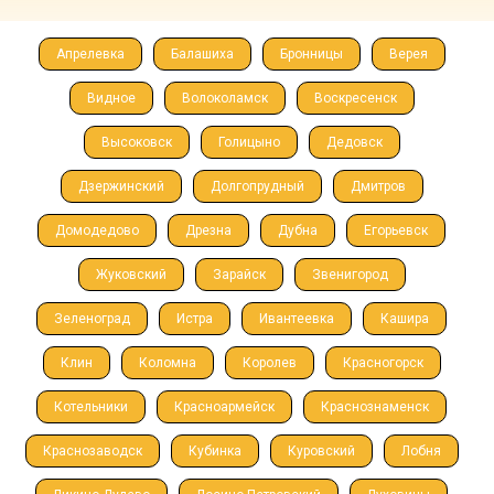
Апрелевка
Балашиха
Бронницы
Верея
Видное
Волоколамск
Воскресенск
Высоковск
Голицыно
Дедовск
Дзержинский
Долгопрудный
Дмитров
Домодедово
Дрезна
Дубна
Егорьевск
Жуковский
Зарайск
Звенигород
Зеленоград
Истра
Ивантеевка
Кашира
Клин
Коломна
Королев
Красногорск
Котельники
Красноармейск
Краснознаменск
Краснозаводск
Кубинка
Куровский
Лобня