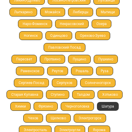
Ликино-Дулево
Лосино-Петровский
Луховицы
Лыткарино
Можайск
Люберцы
Мытищи
Наро-Фоминск
Некрасовский
Озера
Ногинск
Одинцово
Орехово-Зуево
Павловский Посад
Пересвет
Протвино
Пущино
Пушкино
Раменское
Реутов
Рошаль
Руза
Сергиев-Посад
Серпухов
Солнечногорск
Старая Купавна
Ступино
Талдом
Хотьково
Химки
Фрязино
Черноголовка
Шатура
Чехов
Щелково
Электрогорск
Электросталь
Электроугли
Яхрома