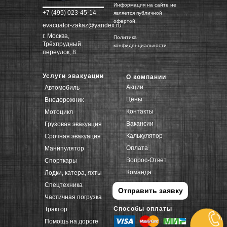
Информация на сайте не
+7 (495) 023-45-14
является публичной
офертой.
evacuator-zakaz@yandex.ru
г. Москва,
Политика
Трёхпрудный
конфиденциальности
переулок, 8
Услуги эвакуации
О компании
Акции
Автомобиль
Цены
Внедорожник
Контакты
Мотоцикл
Вакансии
Грузовая эвакуация
Калькулятор
Срочная эвакуация
Оплата
Манипулятор
Вопрос-Ответ
Спорткары
Команда
Лодки, катера, яхты
Спецтехника
Отправить заявку
Частичная погрузка
Способы оплаты
Трактор
Помощь на дороге