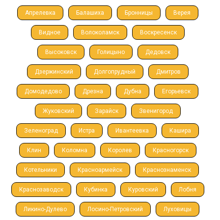
Апрелевка
Балашиха
Бронницы
Верея
Видное
Волоколамск
Воскресенск
Высоковск
Голицыно
Дедовск
Дзержинский
Долгопрудный
Дмитров
Домодедово
Дрезна
Дубна
Егорьевск
Жуковский
Зарайск
Звенигород
Зеленоград
Истра
Ивантеевка
Кашира
Клин
Коломна
Королев
Красногорск
Котельники
Красноармейск
Краснознаменск
Краснозаводск
Кубинка
Куровский
Лобня
Ликино-Дулево
Лосино-Петровский
Луховицы