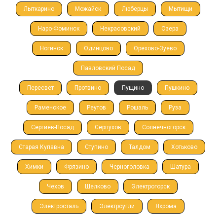
Лыткарино
Можайск
Люберцы
Мытищи
Наро-Фоминск
Некрасовский
Озера
Ногинск
Одинцово
Орехово-Зуево
Павловский Посад
Пересвет
Протвино
Пущино
Пушкино
Раменское
Реутов
Рошаль
Руза
Сергиев-Посад
Серпухов
Солнечногорск
Старая Купавна
Ступино
Талдом
Хотьково
Химки
Фрязино
Черноголовка
Шатура
Чехов
Щелково
Электрогорск
Электросталь
Электроугли
Яхрома