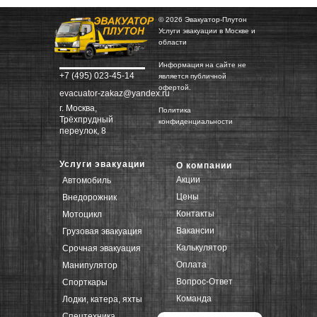
© 2026 Эвакуатор-Плутон
Услуги эвакуации в Москве и
области
Информация на сайте не
+7 (495) 023-45-14
является публичной
офертой.
evacuator-zakaz@yandex.ru
г. Москва,
Политика
Трёхпрудный
конфиденциальности
переулок, 8
Услуги эвакуации
О компании
Акции
Автомобиль
Цены
Внедорожник
Контакты
Мотоцикл
Вакансии
Грузовая эвакуация
Калькулятор
Срочная эвакуация
Оплата
Манипулятор
Вопрос-Ответ
Спорткары
Команда
Лодки, катера, яхты
Спецтехника