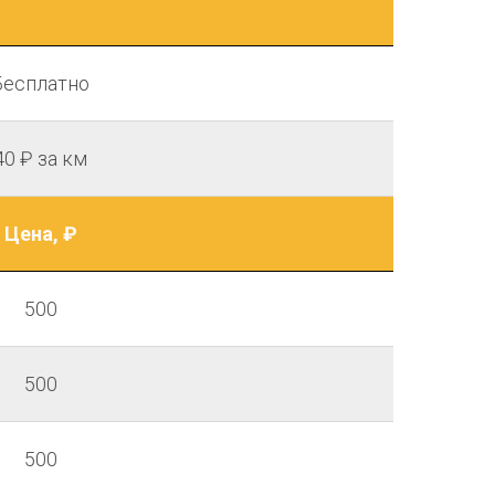
Бесплатно
40 ₽ за км
Цена, ₽
500
500
500