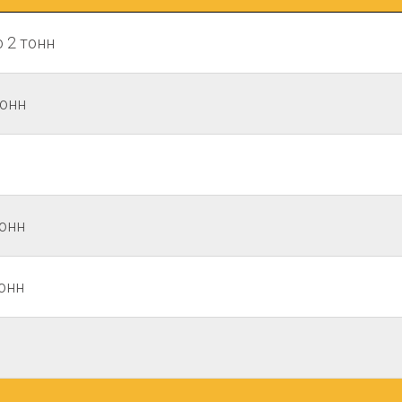
 2 тонн
тонн
онн
онн