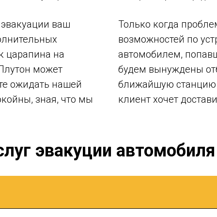
 эвакуации ваш
Только когда пробле
олнительных
возможностей по устр
к царапина на
автомобилем, попав
-Плутон может
будем вынуждены от
ете ожидать нашей
ближайшую станцию т
койны, зная, что мы
клиент хочет достав
луг эвакуции автомобиля 