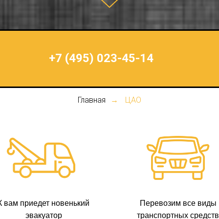
+7 (495) 023-45-14
Главная
ЦАО
→
К вам приедет новенький
Перевозим все виды
эвакуатор
транспортных средств