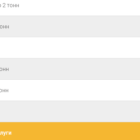
 2 тонн
тонн
онн
онн
луги