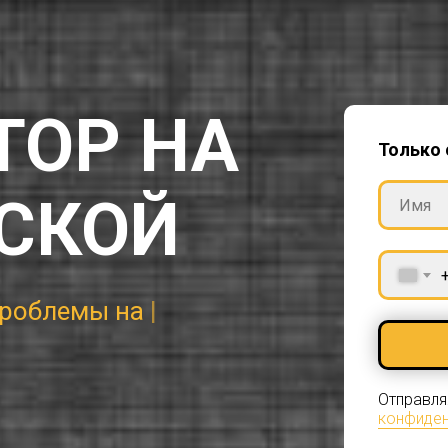
ТОР НА
Только 
СКОЙ
Отправля
конфиден