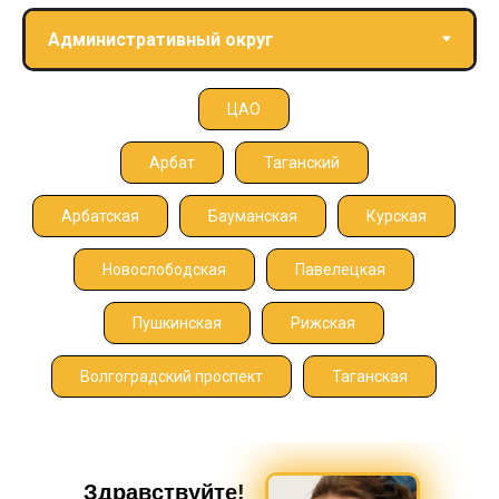
ЦАО
Арбат
Таганский
Арбатская
Бауманская
Курская
Новослободская
Павелецкая
Пушкинская
Рижская
Волгоградский проспект
Таганская
Здравствуйте!