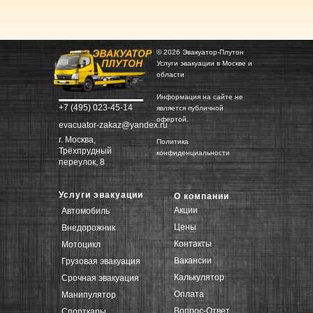
© 2026 Эвакуатор-Плутон
Услуги эвакуации в Москве и
области
Информация на сайте не
+7 (495) 023-45-14
является публичной
офертой.
evacuator-zakaz@yandex.ru
г. Москва,
Политика
Трёхпрудный
конфиденциальности
переулок, 8
Услуги эвакуации
О компании
Акции
Автомобиль
Цены
Внедорожник
Контакты
Мотоцикл
Вакансии
Грузовая эвакуация
Калькулятор
Срочная эвакуация
Оплата
Манипулятор
Вопрос-Ответ
Спорткары