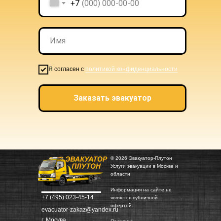
+7
Я согласен с
политикой конфиденциальности
Заказать эвакуатор
© 2026 Эвакуатор-Плутон
Услуги эвакуации в Москве и
области
Информация на сайте не
+7 (495) 023-45-14
является публичной
офертой.
evacuator-zakaz@yandex.ru
г. Москва,