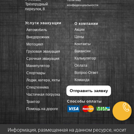
Политика
Трёхпрудный
конфиденциальности
переулок, 8
Услуги эвакуации
О компании
Акции
Автомобиль
Цены
Внедорожник
Контакты
Мотоцикл
Вакансии
Грузовая эвакуация
Калькулятор
Срочная эвакуация
Оплата
Манипулятор
Вопрос-Ответ
Спорткары
Команда
Лодки, катера, яхты
Спецтехника
Отправить заявку
Частичная погрузка
Способы оплаты
Трактор
Помощь на дороге
Информация, размещенная на данном ресурсе, носит