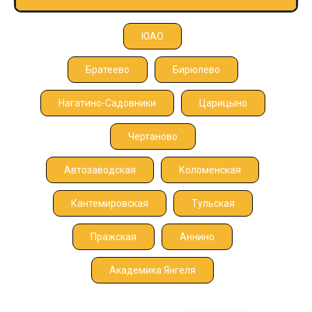
ЮАО
Братеево
Бирюлево
Нагатино-Садовники
Царицыно
Чертаново
Автозаводская
Коломенская
Кантемировская
Тульская
Пражская
Аннино
Академика Янгеля