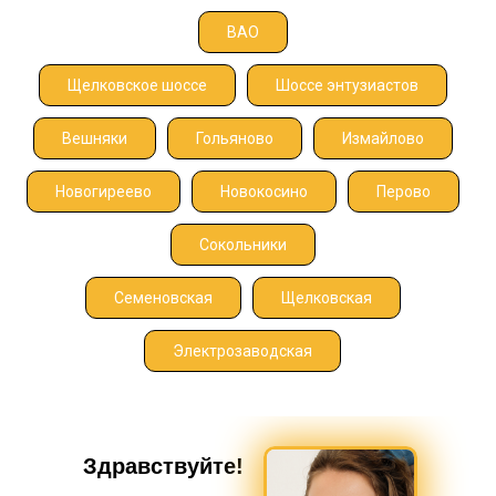
ВАО
Щелковское шоссе
Шоссе энтузиастов
Вешняки
Гольяново
Измайлово
Новогиреево
Новокосино
Перово
Сокольники
Семеновская
Щелковская
Электрозаводская
Здравствуйте!