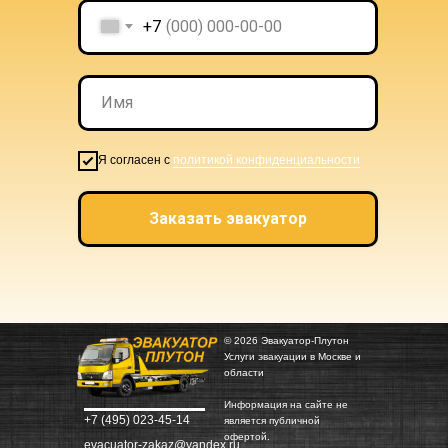
+7
Я согласен с
политикой конфиденциальности
Заказать эвакуатор
© 2026 Эвакуатор-Плутон
Услуги эвакуации в Москве и
области
Информация на сайте не
+7 (495) 023-45-14
является публичной
офертой.
evacuator-zakaz@yandex.ru