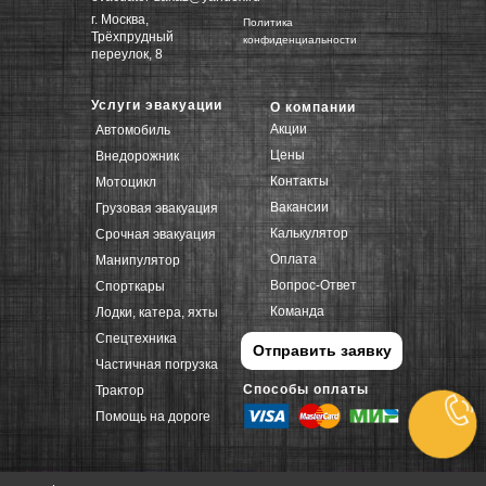
г. Москва,
Политика
Трёхпрудный
конфиденциальности
переулок, 8
Услуги эвакуации
О компании
Акции
Автомобиль
Цены
Внедорожник
Контакты
Мотоцикл
Вакансии
Грузовая эвакуация
Калькулятор
Срочная эвакуация
Оплата
Манипулятор
Вопрос-Ответ
Спорткары
Команда
Лодки, катера, яхты
Спецтехника
Отправить заявку
Частичная погрузка
Способы оплаты
Трактор
Помощь на дороге