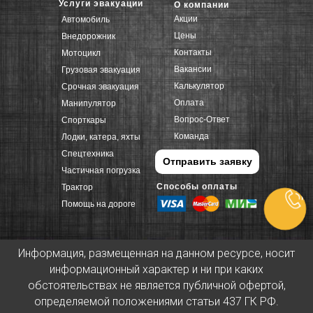
Услуги эвакуации
О компании
Акции
Автомобиль
Цены
Внедорожник
Контакты
Мотоцикл
Вакансии
Грузовая эвакуация
Калькулятор
Срочная эвакуация
Оплата
Манипулятор
Вопрос-Ответ
Спорткары
Команда
Лодки, катера, яхты
Спецтехника
Отправить заявку
Частичная погрузка
Способы оплаты
Трактор
Помощь на дороге
Информация, размещенная на данном ресурсе, носит
информационный характер и ни при каких
обстоятельствах не является публичной офертой,
определяемой положениями статьи 437 ГК РФ.