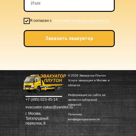
Я согласен с
политикой конфиденциальности
Заказать эвакуатор
© 2026 Эвакуатор-Плутон
Услуги эвакуации в Москве и
области
Информация на сайте не
+7 (495) 023-45-14
является публичной
офертой.
evacuator-zakaz@yandex.ru
г. Москва,
Политика
Трёхпрудный
конфиденциальности
переулок, 8