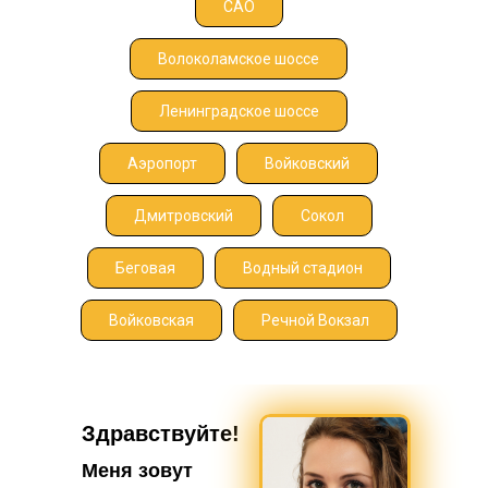
САО
Волоколамское шоссе
Ленинградское шоссе
Аэропорт
Войковский
Дмитровский
Сокол
Беговая
Водный стадион
Войковская
Речной Вокзал
Здравствуйте!
Меня зовут